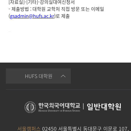
[
자료실
]-[
기타
]-
강의실대여신청서
- 제출방법
:
대학원 교학처 직접 방문 또는 이메일
(
gsadmin@hufs.ac.kr
)
로 제출
..
HUFS 대학원
|
일반대학원
서울캠퍼스
02450 서울특별시 동대문구 이문로 107,