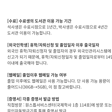
[
수료
]
수료생의 도서관 이용 가능 기간
석사생은 수료시점으로
1
년간
,
박사생은 수료시점으로
4
년간
도서관 이용이 가능합니다
.
[
외국인학생
]
휴학
/
자퇴신청 및 졸업일자 이후 출국일자
외국인 휴학
/
자퇴신청자 및 졸업자의 경우 외국인관리시스템에
신고가 되기 때문에
,
휴학
/
자퇴신청일자 및 졸업일자로부터
14
이내에 출국해야 합니다
.
[
웹메일
] 졸업이후 웹메일 가능 여부
졸업 이후에도 웹메일은 사용 가능합니다. 단 사용 가능 용량이
줄어드니(30GB→5
GB), 이 점 참고바랍니다.
[
증명서
]
각종 증명서 발급 방법
직접방문
:
원스톱서비스센터
(
국제학사
1
층
114
호
)
에 방문 또
무인자동발급기를 통해 증명서 발급