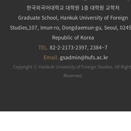
한국외국어대학교 대학원 1층 대학원 교학처
Graduate School, Hankuk University of Foreign
Studies,107, Imun-ro, Dongdaemun-gu, Seoul, 024
Republic of Korea
TEL.
82-2-2173-2397, 2384~7
Email.
gsadmin@hufs.ac.kr
Copyright ⓒ Hankuk University of Foreign Studies. All Righ
Reserved.