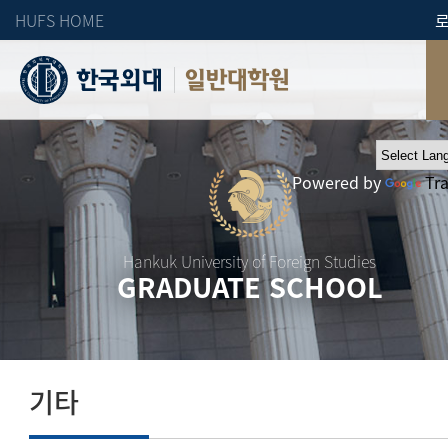
HUFS HOME
일반대학원
Powered by
Tr
Hankuk University of Foreign Studies
GRADUATE SCHOOL
기타