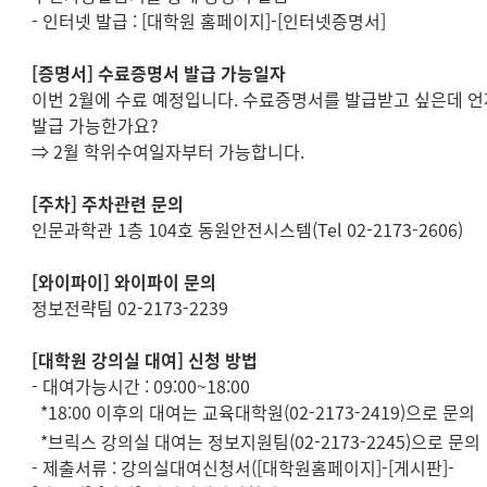
-
인터넷 발급
: [
대학원 홈페이지
]-[
인터넷증명서
]
[
증명서
]
수료증명서 발급 가능일자
이번
2
월에 수료 예정입니다
.
수료증명서를 발급받고 싶은데 언
발급 가능한가요
?
⇒
2
월 학위수여일자부터 가능합니다
.
[
주차
]
주차관련 문의
인문과학관
1
층
104
호 동원안전시스템
(Tel 02-2173-2606)
[와이파이] 와이파이 문의
정보전략팀 02-2173-2239
[대학원
강의실 대여
]
신청 방법
- 대여가능시간
: 09:00~18:00
*18:00
이후의 대여는 교육대학원
(02-2173-2419)
으로 문의
*브릭스 강의실 대여는 정보지원팀(02-2173-2245)으로 문의
- 제출서류
:
강의실대여신청서
([
대학원홈페이지
]-[
게시판
]-