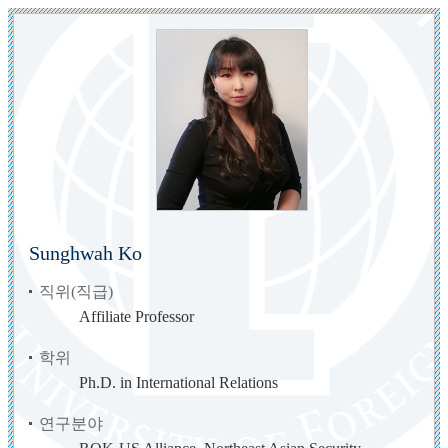
Sunghwah Ko
직위(직급)
Affiliate Professor
학위
Ph.D. in International Relations
연구분야