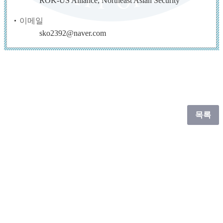
ROK-US Alliance, Northeast Asian Security
이메일
sko2392@naver.com