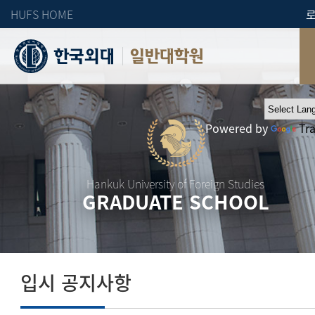
HUFS HOME
일반대학원
Powered by
Tr
Hankuk University of Foreign Studies
GRADUATE SCHOOL
입시 공지사항