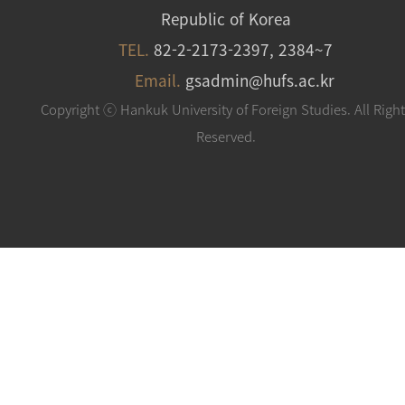
Republic of Korea
TEL.
82-2-2173-2397, 2384~7
Email.
gsadmin@hufs.ac.kr
Copyright ⓒ Hankuk University of Foreign Studies. All Righ
Reserved.