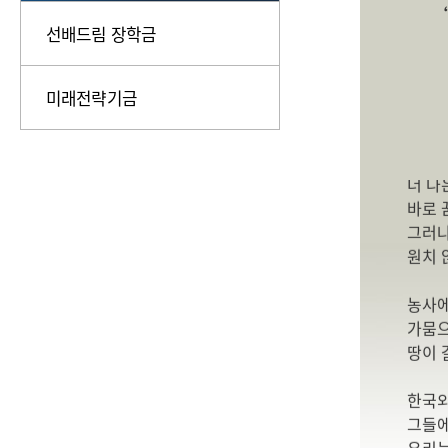
선배드림 장학금
“경제
“더 
미래전략기금
“학생
더 나
바로 
그러나
원치 
농사에
가뭄으
땅이 
한국외
그들에
우리는