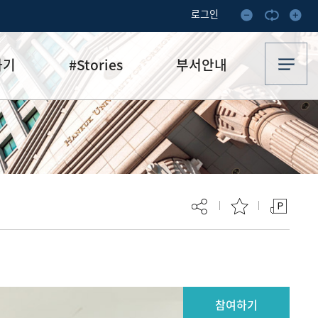
로그인
하기
#Stories
부서안내
기부·수혜스토리
업무안내
기금소식
오시는 길
추천
이달의 기부자
보
현재 페이지를 즐겨찾는 메뉴로
등록하시겠습니까?
참여하기