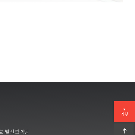
♥
기부
6호 발전협력팀