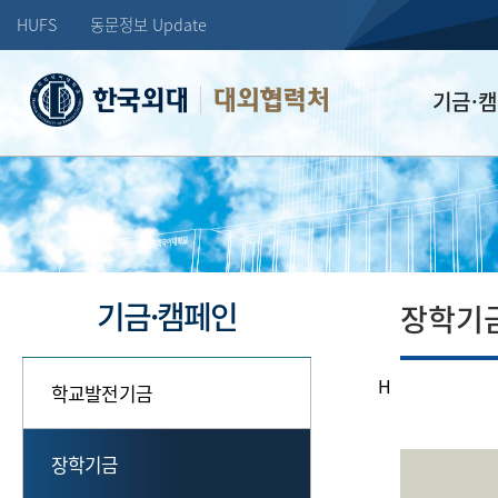
HUFS
동문정보 Update
대외협력처
기금·
학교발전기
장학기금
선배드림 장
기금·캠페인
장학기
H
학교발전기금
장학기금