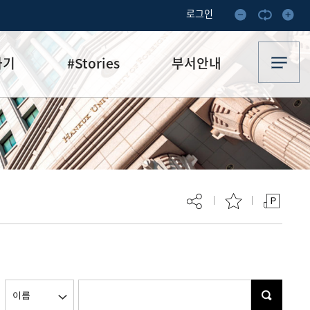
로그인
하기
#Stories
부서안내
기부·수혜스토리
업무안내
기금소식
오시는 길
추천
이달의 기부자
보
현재 페이지를 즐겨찾는 메뉴로
등록하시겠습니까?