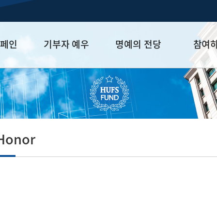
캠페인
기부자 예우
명예의 전당
참여
금
예우 프로그램
HUFS Honor
참여방법
세제 혜택
Diamond Club
기부하기
학금
Platinum Club
잠재기부자 
졸업동문 정
Honor
업데이트