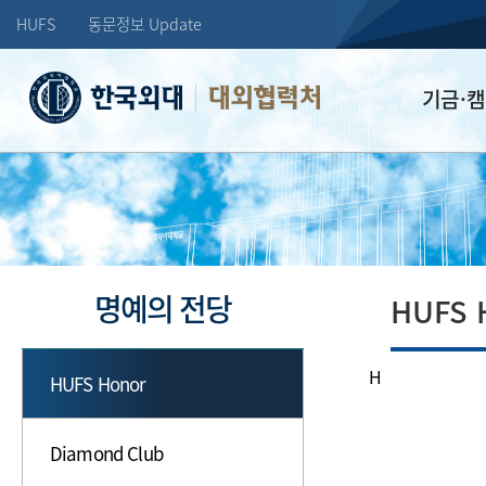
HUFS
동문정보 Update
대외협력처
기금·
학교발전기
장학기금
선배드림 장
명예의 전당
HUFS 
H
HUFS Honor
Diamond Club