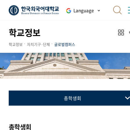
Language
학교정보
학교정보
자치기구·단체
글로벌캠퍼스
총학생회
총학생회
동아리연합회
총학생회
통·번역연합회