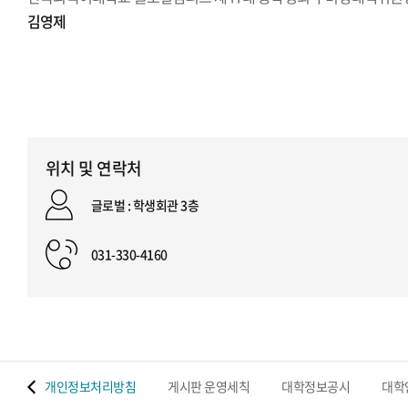
김영제
위치 및 연락처
글로벌 : 학생회관 3층
031-330-4160
 맵
개인정보처리방침
게시판 운영세칙
대학정보공시
대학