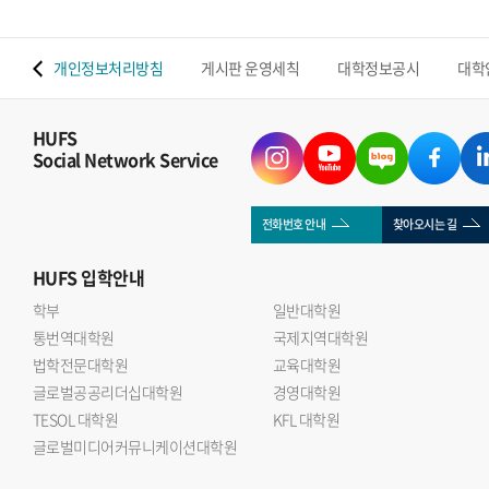
 맵
개인정보처리방침
게시판 운영세칙
대학정보공시
대학
HUFS
Social Network Service
전화번호 안내
찾아오시는 길
HUFS
입학안내
학부
일반대학원
통번역대학원
국제지역대학원
법학전문대학원
교육대학원
글로벌공공리더십대학원
경영대학원
TESOL 대학원
KFL 대학원
글로벌미디어커뮤니케이션대학원