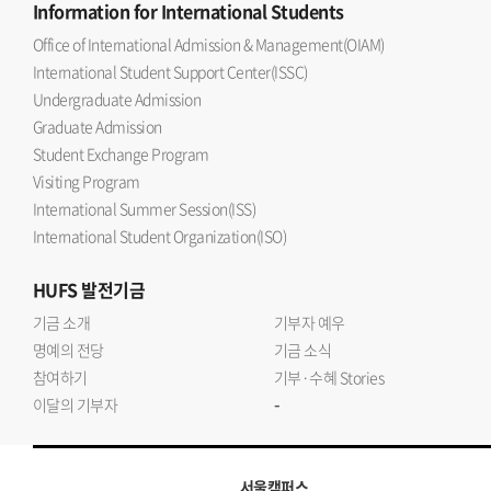
Information
for International Students
Office of International Admission & Management(OIAM)
International Student Support Center(ISSC)
Undergraduate Admission
Graduate Admission
Student Exchange Program
Visiting Program
International Summer Session(ISS)
International Student Organization(ISO)
HUFS
발전기금
기금 소개
기부자 예우
명예의 전당
기금 소식
참여하기
기부·수혜 Stories
-
이달의 기부자
서울캠퍼스