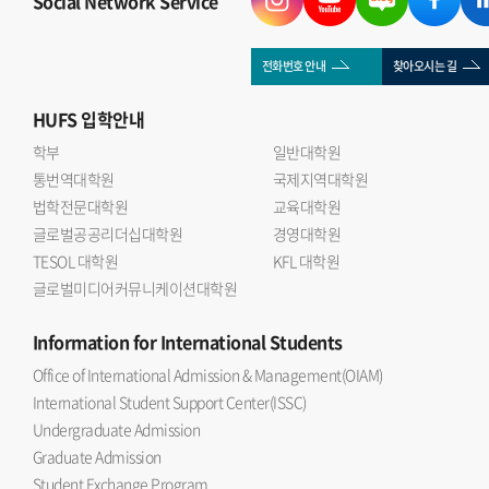
Social Network Service
이후 질의응답을 통해 국제관계와 금융시장의 연관성, 글로벌
자본의 역할 등에 대해 의견을 나누는 시간을 가졌다.
국제관계연구회 이승우 회장(인도어 23)은 자본과 금융의
전화번호 안내
찾아오시는 길
흐름은 국제관계 연구에서 빼놓을 수 없는 중요한 주제 라며
HUFS
입학안내
이번 세미나를 통해 학회원들이 대체투자 산업에 대한 이해를
넓히고 보다 다차원적인 분석 역량을 기를 수 있는 계기가
학부
일반대학원
통번역대학원
되었다 고 소감을 밝혔다.
국제지역대학원
법학전문대학원
교육대학원
글로벌공공리더십대학원
경영대학원
TESOL 대학원
KFL 대학원
글로벌미디어커뮤니케이션대학원
Information
for International Students
Office of International Admission & Management(OIAM)
International Student Support Center(ISSC)
Undergraduate Admission
Graduate Admission
Student Exchange Program