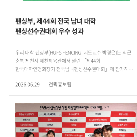
성과를 냈습니다. 성취감과 더불어 감동적이기까지 했던
기반의 숙의 과정과 팀별 활동에 참여하며 정책 제안을
기억입니다. 또 제가 태국어통번역 전공이라 전시회에서
구체화했다. 이 과정에서 용인시 관련 부서와 대학교수,
태국인 바이어들과 소통했던 경험도 특별했습니다. 우리
펜싱부, 제44회 전국 남녀 대학
용인시정연구원 등 분야별 전문가들의 검토와 자문을 바탕으로
대학에서 공부하며 태국의 문화적 배경 지식을 쌓고 어학
정책의 타당성과 실현 가능성을 높였다.이번 공모전에서는
펜싱선수권대회 우수 성과
수준을 높인 상태로 전시회에 참여해서인지 태국인 바이어들이
정책의 창의성, 타당성, 효과성, 실현 가능성 등을 종합적으로
즐겁게 소통할 수 있었습니다. 전시회를 마칠 때는 제
평가했다. 우리 대학 학생들은 전공 지식과 디지털 기술을 지역
개인번호를 물어볼 정도로 친해졌습니다. 한국외대를 통해
우리 대학 펜싱부(HUFS FENCING, 지도교수 박경은)는 최근
현안에 접목하고, 실제 행정 현장에 적용할 수 있는 구체적인
제가 성장했음을 실감한 순간이었습니다. - 이번 활동이
충북 제천시 제천체육관에서 열린 「제44회
실행 방안을 제시해 우수한 평가를 받았다.이번 성과는 우리
진로설정에 어떤 영향을 줬을지 궁금합니다.GTEP 활동을 통해
한국대학연맹회장기 전국남녀펜싱선수권대회」에 참가해
대학 학생들이 지역사회의 문화, 복지, 관광 문제를 청년의
아랍에미리트에 다녀온 적 있습니다. 그때가 할랄 시장의
여자 플뢰레 단체전 우승을 비롯해 다수 종목에서 우수한
시각에서 새롭게 해석하고 실질적인 정책 대안을 제시했다는
가능성을 피부로 체감한 계기였습니다. 이후 GTEP을 통해
2026.06.29
전략홍보팀
성적을 거두었다.이번 대회는 한국대학펜싱연맹이 주최하고
점에서 의미가 있다. 학생들이 대학에서 쌓은 전공 역량과
할랄산업연구원장님의 특강을 수강하면서 할랄 시장을
제천시와 제천시체육회가 후원한 전국 규모의 대회로, 전국
창의적 사고를 지역사회 문제 해결에 적용하며 정책 기획
개척해보기로 마음을 먹었고, 할랄 스토어를 창업했습니다.
38개 대학 선수부와 40개 대학 동아리부 등 총 647명이
능력과 현장 실무 역량을 보여줬다는 평가다.한편,
현재는 한국에서 무슬림이 편하게 생활하도록 돕는
참가했다. 우리 대학에서는 선수 29명이 출전해 뛰어난 기량과
용인특례시는 현장 적용 가능성이 높은 우수 정책을 관련
라이프스타일 앱을 개발하는 스타트업을 창업했습니다. 국내에
팀워크를 바탕으로 여러 종목에서 입상하며 우수한 경쟁력을
사업과 연계해 실증하고, 검토 결과를 바탕으로 실제 정책에
거주하는 무슬림은 전국에 흩어져있는데 이들이 편리하게
보여주었다.여자 플뢰레 단체전에서는 김지성(영미문학 문화
반영할 계획이다. 이를 통해 청년들이 제안한 아이디어가
쇼핑을 하고 커뮤니티를 이어갈 수 있는 서비스를 제공하려
22), 최예진(체코 슬로바키아 22), Hortense(국제학 23), 김은
지역사회의 변화를 이끄는 실질적인 정책으로 발전할 수