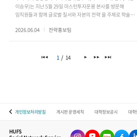
이승우)는 지난 5월 29일 마스턴투자운용 본사를 방문해
임직원들과 함께 글로벌 질서와 자본의 전략 을 주제로 학술
세미나를 진행했다.이번 세미나는 학생들의 국제정세 및
2026.06.04
전략홍보팀
금융산업에 대한 이해를 넓히고, 글로벌 자본의 흐름과 투자
전략을 다각적으로 살펴보기 위해 마련됐다. 특히
마스턴투자운용 사회공헌추진단 선한영향실천센터(Center fo
Positive Impact)가 미래 글로벌 인재 양성을 위해 운영하는
1
14
본업 연계 재능기부 프로그램의 일환으로 진행되어 산학
교류의 의미를 더했다.이날 세미나에서는 마스턴투자운용
임직원들이 △싱가포르의 글로벌 금융 허브 생존 전략(권우준
전략투자본부장) △블랙록 알라딘과 글로벌 자본의 운영체제
(김재관 디지털혁신실장) △대체투자 운용사가 만드는 또
하나의 가치(김민석 선한영향실천센터장)를 주제로 강연을
 맵
개인정보처리방침
게시판 운영세칙
대학정보공시
대학
진행하며 금융산업과 글로벌 투자 환경에 대한 다양한 시각을
공유했다.이어 국제관계연구회 이승우 회장(인도어과 23)은
연구회의 비전과 주요 학술 활동을 소개했으며, 학생들은 강연
HUFS