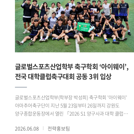
위해 마련됐다. 참가팀들은 스포츠 산업과 AI 바이오헬스
기술을 접목한 다양한 아이디어를 영상 발표 형식으로
제출했으며, 심사는 창의성, 기술 융합성, 산업 적용 가능성,
실현 가능성 등을 중심으로 진행됐다.'AI 동적 운동 처방 플랫폼
팀은 발표 세션에서 ▲Pre-Work(운동 전) 단계의 국민체력100
등급 점수와 실시간 심박변이도(HRV) 기반 오늘의 운동 준비
지수(Ready-to-Train Index) 산출 로직 , ▲During-Work(운동
중) 단계의 제조사별(Apple, Samsung, Garmin) 센서 특성을
글로벌스포츠산업학부 축구학회 ‘아이웨이’,
반영한 실시간 가변 강도 조절 및 위험 감지 트리거 , ▲Post-
전국 대학클럽축구대회 공동 3위 입상
Work(운동 후) 단계의 최상 컨디션 상태 복구를 위한 목표
지향적 역산형 회복 시뮬레이터 발표를 진행하였다.
발표자들은 공공 데이터와 하이엔드 웨어러블 API를 아우르는
글로벌스포츠산업학부(학부장 박성희) 축구학회 '아이웨이'
구체적인 데이터 매핑 기술과 아키텍처 구축 방안을 제시했다.
아마추어축구단이 지난 5월 23일부터 26일까지 강원도
심사위원단은 복잡한 생체 데이터를 사용자가 쉽게 이해할 수
양구종합운동장에서 열린 「2026 S1 양구사과 대학 클럽
있도록 시각화한 점에 주목했다. 특히 전문 용어 대신 신체
축구대회」에서 공동 3위를 차지했다.아이웨이는 예선에서
2026.06.08
전략홍보팀
배터리 복구 경로 라는 개념을 도입해 운동 상태와 회복 과정을
고려대학교 SFA, 한국체육대학교 실버골 FC, 한림대학교