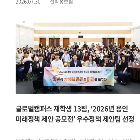
2026.07.30
전략홍보팀
이상의 교육과정을 이수하고, 산학협력 기업과 연계한 해외
전시회 참가, 바이어 발굴, 글로벌 전자상거래 플랫폼 운영 등
다양한 실무 프로젝트를 수행했다. 그중 우수학생 부문에서
손승민(태국어통번역 20) 학생이 산업통상자원부 장관상을
받으며 빛나는 성과를 기록했다. - 우수학생 부문에서
산업통상자원부 장관상을 받았습니다. 소감을 들려주세요.
GTEP 19기 친구들 특히 우리 5팀과 함께 고생하며 달린 끝에
산업통상자원부 장관상 이라는 과분한 결과를 얻게 되어 무척
영광스럽습니다. 그리고 아낌없이 지도해주신 백재승 교수님과
김민정 실장님께 감사한 마음이 큽니다. - GTEP사업단을 통해
480시간 이상의 교육과정 이수와 다양한 실무 프로젝트를
경험했습니다. 사업단 활동이 어떤 의미였는지 들어보고
싶습니다. 대학 생활 중 손에 꼽히는 유의미한 활동이면서
글로벌캠퍼스 재학생 13팀, ‘2026년 용인
한편으로는 쉽지 않은 활동이었다고 느낍니다. 수출입 관련
미래정책 제안 공모전’ 우수정책 제안팀 선정
교육과정을 480시간 이상 받고, 기업과 연계한 실무활동 약
120시간이 진행됐습니다. 처음에는 긴 시간 활동이 가능할까
싶었는데 매 순간 성실하게 임하다 보니 모든 과정을