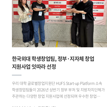
합니다. 앱은 7월경 출시를 목표로 하고 있습니다. 이처럼 제가
(영미문학 문화 23) 학생이 팀을 이뤄 우승을 차지했다.
있도록 지원할 예정이다.
창업에 도전하고 진로를 개척하는 데 GTEP의 역할이 꽤 컸다
개인전에서도 우수한 성과가 이어졌다. 김지성(영미문학 문화
생각합니다. - 앞으로의 계획을 들려주세요. 현재 HUFS Start-
22) 학생이 여자 플뢰레 개인전 준우승을 차지했으며, 이기령
up platform에 입주해 교내 창업지원단의 도움을 받아 창업한
(중국외교통상 22) 학생은 남자 플뢰레 개인전 3위, 이유종
상태입니다. 얼마 전에는 교육부에서 주관하는 학생
(정치외교 24) 학생은 남자 에페 개인전 3위에 올랐다. 이나래
창업유망팀 300+ 에 선정돼, 창업을 한 단계씩 발전시켜 나가
(LD 24) 학생도 여자 플뢰레 개인전 5위를 기록하며 좋은
있습니다. 이를 계속 발전시켜 국내 거주 무슬림을 위한 앱은
성적을 거두었다.이번 대회를 통해 우리 대학 펜싱부는
물론 최종적으로는 국내기업이 할랄 시장에 쉽게 진출하도록
단체전과 개인전 모두에서 우수한 성과를 거두며 전국
교두보 역할을 해내고 싶습니다. GTEP을 통해 배운 것을
무대에서 경쟁력을 다시 한번 입증했다.1960년대 활동 이후
한국외대 학생창업팀, 정부·지자체 창업
기반으로 차근차근 나아가면 좋은 결과를 얻을 수 있을 거라
재건된 우리 대학 펜싱부는 전국 규모의 각종 대회에서 꾸준히
지원사업 잇따라 선정
믿습니다. ※ 해당 인터뷰는 아래 Global HUFS 여름호 E-
성과를 이어오고 있다. 선수들은 이번 대회를 발판으로
book을 통해서도 확인하실 수 있습니다(p.16-17)https://e-
앞으로도 지속적인 훈련과 팀워크를 바탕으로 좋은 경기력을
book.hufs.ac.kr/20260623_135256/
선보일 계획이다.
우리 대학 글로벌창업지원단 HUFS Start-up Platform 소속
학생창업팀들이 2026년 상반기 정부 부처 및 지방자치단체가
주관하는 다양한 창업 지원사업에 선정되며 우수한 창업
역량을 보여주고 있다.최근 학생창업팀 파이어사이트 가