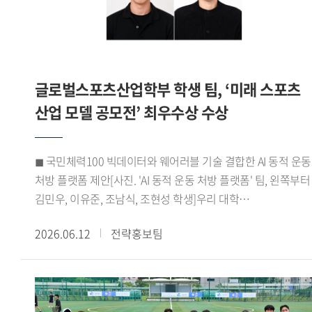
바이어 미팅을 성사시키며 우수한 성과를 거뒀다. 이 같은
성과를 바탕으로 HUFSPORT팀은 최우수상을 수상하며 실무
역량과 글로벌 비즈니스 경쟁력을 인정받았다.HUFSPORT팀
이번 프로그램을 통해 학교에서 배운 이론을 실제 산업 현장에
글로벌스포츠산업학부 학생 팀, ‘미래 스포츠
적용하며 글로벌 비즈니스 역량을 키울 수 있었다 며 팀원들과
긴밀하게 소통하고 협력하며 문제를 해결해 온 결과
산업 모델 공모전’ 최우수상 수상
최우수상이라는 뜻깊은 성과를 거둘 수 있어 더욱 의미 있는
경험이었다 고 소감을 전했다.한편, 우리 대학
◼ 국민체력100 빅데이터와 웨어러블 기술 결합한 AI 동적 운동
대학일자리플러스본부(본부장 신근혜)는 앞으로도 서울시
처방 플랫폼 제안[사진. 'AI 동적 운동 처방 플랫폼' 팀, 왼쪽부터
서울영커리언스 사업에 참여해 학생들에게 실무 중심의 직무
김민우, 이유준, 조남식, 조현성 학생]우리 대학
경험 기회를 제공할 예정이다. 또한 고용노동부 재학생 맞춤형
글로벌스포츠산업학부(학부장 박성희) 학생들로 구성된 AI
고용서비스와 졸업생 특화 프로그램 등을 운영하며 학생들의
2026.06.12
전략홍보팀
동적 운동 처방 플랫폼 팀(김민우 이유준 조남식 조현성)이 지난
진로 취업 역량 강화를 적극 지원할 계획이다.
5월 21일 한국문화스포츠학회가 주최한 미래 스포츠 산업 모델
공모전 바이오헬스 부문에서 최우수상을 수상했다.이번
공모전은 디지털 헬스케어 기술과 공공데이터를 활용해 국민
건강 증진에 기여할 수 있는 미래 스포츠 산업 모델을 발굴하기