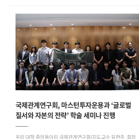
직관적으로 보여주고, 필요한 시점에 맞춤형 정보를 제공하는
레오를 상대로 조 1위를 기록하며 16강에 진출했다.이후
맥락적 교육(In-context Education) 인터페이스 를 구현한 점
16강에서는 육군사관학교 사커라이온을, 8강에서는
우수한 평가를 받았다.팀장 이유준 학생은 일회성 측정에
한림대학교 사이다를 차례로 꺾고 4강에 올랐다. 준결승에서는
그치던 국가 체력 인증 데이터에 실시간 스마트워치 생체
서울시립대학교 AZURE와 맞붙어 선전한 끝에 공동 3위로
신호를 결합함으로써, 365일 실시간으로 안전벨트를 매고
대회를 마무리했다.이번 대회는 전국 대학 축구 동아리와 학회
운동하는 듯한 디지털 예방 의학 솔루션 을 구현하고자 했다 고
팀들이 참가하는 대학 클럽 축구대회로, 아이웨이는 이번
강조하며, 앞으로 제조사별 API 데이터 정규화 과정을 더욱
성과를 통해 전국 무대에서 경쟁력을 입증했다.
고도화하고, 향후 실제 공공 인프라 및 보험 산업(인슈어테크)
글로벌스포츠산업학부 축구학회 아이웨이는 학부 재학생들로
과의 연동 융합 연구를 통해 전 국민이 안전하게 국가 표준 체력
구성된 축구 학회로, 교내외 각종 대회와 교류전에 참가하며
등급에 도달하는 데 선도적 역할을 다하겠다 고 소감을 밝혔다.
꾸준히 활동을 이어가고 있다.
국제관계연구회, 마스턴투자운용과 ‘글로벌
질서와 자본의 전략’ 학술 세미나 진행
우리 대학 중앙동아리 국제관계연구회(지도교수 유현주, 회장