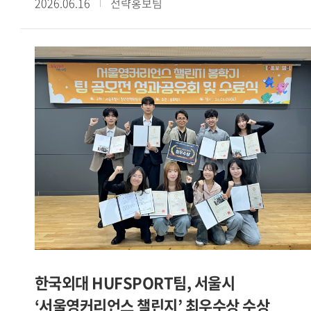
2026.06.16
전략홍보팀
예비창업패키지를 포함한 4개 창업 지원사업에 선정된 데 이어
교내 학생창업팀들의 성과가 이어지고 있다. PICKIN 팀은
아산두어스와 Grand-K 창업학교에 동시 선정됐으며, 커넥트인
팀은 청년창업사관학교에 이름을 올렸다.[사진. SBS
모닝와이드 방송 화면 캡처 / 서울캠퍼스 HUFS Start-up
Platform 소속 학생창업팀 카인디 ]또한 카인디 팀은
서울시립대 캠퍼스타운, 2026 여성벤처활성화지원사업,
서울시립대학교 임팩트 프로토타이핑 프로그램 등 3개 사업에
선정됐다. 이 밖에도 야라바디 팀은 모두의창업에, 할랄서울
팀은 학생 창업유망팀 300+에, CYCLE-B 팀은 성남청년 창업
역량강화 프로젝트 THE 와플 4기에 각각 선정되며 다양한
분야에서 성과를 거두고 있다.[사진. 성남청년 창업 역량강화
프로젝트 THE 와플 4기에 선정된 글로벌캠퍼스 HUFS Start-
up Platform 소속 CYCLE-B 팀]이번에 선정된 학생창업팀들은
IT 기반 플랫폼을 비롯해 로컬 비즈니스, 글로벌 서비스 등
한국외대 HUFSPORT팀, 서울시
다양한 분야에서 사업 아이템을 선보이고 있다. 이는 우리 대학
‘서울영커리언스 챌린지’ 최우수상 수상
학생 창업가들이 보유한 폭넓은 시야와 사업화 역량을