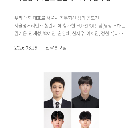
보여주는 사례로 평가된다.글로벌창업지원단은 학생창업팀의
성장을 지원하기 위해 사업화 지원금, 벤처동문회 멘토링, 교내
우리 대학 대표로 서울시 직무혁신 성과 공모전
창업 공간 제공 등 다양한 지원 프로그램을 운영하고 있다.
서울영커리언스 챌린지 에 참가한 HUFSPORT팀(팀장 조해든,
선정된 학생창업팀에는 최대 2개 학기 동안 혜택이 제공되며,
김예은, 민재형, 백예진, 손영채, 신지우, 이채원, 정현수)이
전문가 특강과 창업 실무 교육 등 창업 역량 강화를 위한
최우수상을 수상했다.서울시가 주관한 서울영커리언스 챌린지
프로그램도 함께 지원된다.오세홍 글로벌창업지원단장은 이번
2026.06.16
전략홍보팀
는 기업이 제시한 실제 과제를 청년들이 팀 단위로 수행하며
성과는 특정 분야에 국한되지 않고 기술, 문화, 플랫폼 등
문제 해결 능력과 실무 역량을 기르는 프로그램이다. 올해
다채로운 영역에서 학생들의 창의적인 아이디어와 열정이
봄학기에는 총 87개 팀 930명이 지원했으며, 심사를 거쳐 최종
훌륭한 결실로 이어져 매우 기쁘다 며, 앞으로도 교내 창업
8개 팀 64명이 선발됐다. 참가자들은 지난 3월 24일부터 6월
생태계를 더욱 공고히 하고, 학생들이 혁신 창업가로 성장할 수
6일까지 약 10주간 프로젝트를 수행했으며, 6월 6일
있도록 체계적이고 아낌없는 지원을 이어가겠다 고 전했다.
서울글로벌센터 국제회의실에서 열린 성과공유회 및
수료식에서 최종 결과를 발표했다.HUFSPORT팀은 수출
경험이 없는 국내 중소기업 3개사를 대상으로 수출 인프라
구축, 해외 바이어 발굴, 화상 미팅 등 해외영업 전 과정을 직접
수행했다. 특히 기업별 산업 특성을 분석해 적합한 해외 시장을
발굴하고 맞춤형 진출 전략을 수립해 참여 기업 모두의 현지