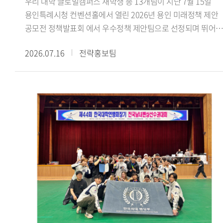
우리 대학 글로벌캠퍼스 재학생 총 13개팀이 지난 7월 15일
수료했더라고요. 활동하면서 강의실에서 이론으로만 접하던
용인특례시청 컨벤션홀에서 열린 2026년 용인 미래정책 제안
내용을 현장에서 몸소 겪고, 낯설고 어색한 순간도 많았습니다.
공모전 정책발표회 에서 우수정책 제안팀으로 선정되며 뛰어난
그럼에도 해외에 나가 바이어들과 직접 상담을 하고 억 단위 큰
정책 기획 역량과 지역사회 문제 해결 능력을 인정받았다.
규모의 거래를 협상하고 계약을 완료한 경험은 정말 큰 도움이
2026.07.16
전략홍보팀
용인특례시가 주최한 이번 공모전은 미래사회의 주역인
됐습니다. 학생 신분으로 이런 경험은 정말 소중하고 가치
청년들의 창의적인 아이디어를 발굴하고 이를 용인시의 미래
있다고 생각합니다. 함께 경험과 노하우를 공유하며 격려했던
정책에 반영하기 위해 마련됐다. 참가팀들은 경제 산업 일자리,
19기 친구들과 팀원들 덕분에 잘 성장하며 마무리할 수
문화 관광, 도시 교통, 기후 환경, 교육 복지 등 용인시의 주요
있었습니다.- GTEP사업단 활동을 돌이켜봤을 때 가장 기억에
현안과 관련된 정책을 제안했다.우리 대학 참가팀들은
남는 부분이 있다면 무엇입니까?팀 전시회가 가장 기억에
용인시의 지역문화 보존과 관광 활성화, 고령층의 디지털 격차
남습니다. GTEP에 선발되면 팀별로 수출을 도와줄 업체를 직
해소, 데이터 기반 로컬 관광 플랫폼 등 지역사회가 직면한
찾아 전시회까지 전부 기획해야 합니다. 초면인 사람들과 이런
다양한 현안을 주제로 정책을 발표했다. 특히 우리 대학 잇용
큰 프로젝트를 맡게 돼 서로 어색하기도 했고, 다들 처음 해보는
(팀장 지은비, 융합인재학부) 참가팀이 제안한 용인 무형유산
일이라 참 난감했습니다. 그래도 함께 의견 나누면서 어떤
실감형 전승 콘텐츠 개발 방법 정책은 용인시산업진흥원이
제품을, 어느 나라에, 어떤 전략으로, 어떻게 수출할지 정해
추진 중인 첨단기술 융합실증사업 과 연계해 현장 실증을 통해
나갔습니다. 그렇게 기업 발굴부터 전시회 준비와 부스 디자인,
현장 적용 가능성을 검증하고, 향후 정책에 반영할 방침이다.
사후관리까지 해내며 저희 팀과 기업 모두 만족할 수준의
참가 학생들은 지난 4월부터 6월까지 약 3개월간 민 관 협력