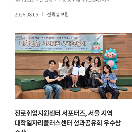
코삭챌린저상을 수상했다.대한민국 대학생 광고대회(KOSAC)
2026.08.05
전략홍보팀
는 문화체육관광부가 주최하고 한국광고총연합회가 주관하는
전국 규모의 대학생 광고 공모전이다. 매년 전국 대학생들이
지도교수와 함께 주제에 맞는 광고 캠페인 기획서를 제작해
경쟁한다.삼성화재의 후원으로 열린 이번 대회는 2030세대의
일상에 보험을 더하다 를 주제로 진행됐다. 광미사팀은
수업에서 수행한 팀 프로젝트를 발전시켜 공모전에
출품했으며, 보험 시장이 꾸준히 성장하는 가운데 2030세대의
신규 가입은 감소하고 있다는 점에 주목해 캠페인 전략을
설계했다.광미사팀은 이를 바탕으로 같이, 일상이 되다 라는
캠페인 콘셉트를 제시했다. 보험을 어렵고 복잡하게 인식하는
2030세대가 보다 친근하게 접근할 수 있도록 AI 진단 테스트와
오피스어택 등 사회초년생의 일상과 생활 동선을 반영한
구체적인 실행안을 구성했다.광미사팀은 강민서(팀장 GBT 22),
진로취업지원센터 서포터즈, 서울 지역
이정민(독일어통번역 23), 유승원(철학 24), 윤혜령
대학일자리플러스센터 성과공유회 우수상
(이탈리아어통번역 21) 학생으로 구성됐다. 서로 다른 전공의