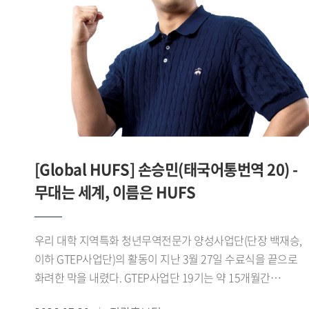
맞춘 디지털 콘텐츠를 제작 운영하며 SNS 팔로워를 16.1%
늘렸고, 콘텐츠 최고 조회수 1만7천 회를 기록하는 등 높은 홍
성과를 거뒀다.이 같은 성과를 바탕으로 제8기
진로취업지원센터 서포터즈는 지난 7월 28일
서울고용복지플러스센터 청년ON 라운지 다목적홀에서 열린
「2026년 서울 지역 대학일자리플러스센터 성과공유회」에서
심사 결과 1위를 기록하며 우수상을 수상했다.서포터즈 대표
서민성 학생(차이나데이터큐레이션전공 23)은 "학생들의
눈높이에서 청년고용서비스를 쉽고 친근하게 전달하기 위해
[Global HUFS] 손승민(태국어통번역 20) -
노력했다"며 "학생들과의 공감과 소통을 중심으로 한 활동이
좋은 평가를 받아 뜻깊게 생각한다"고 말했다.한편 우리 대학
무대는 세계, 이름은 HUFS
대학일자리플러스본부는 이번 성과를 바탕으로 2026학년도
2학기 제9기 진로취업지원센터 서포터즈를 운영하며 학생
우리 대학 지역특화 청년무역전문가 양성사업단(단장 백재승,
맞춤형 진로 취업 정보 제공과 청년고용정책 홍보를
이하 GTEP사업단)의 활동이 지난 3월 27일 수료식을 끝으로
지속적으로 추진할 계획이다.
화려한 막을 내렸다. GTEP사업단 19기는 약 15개월간
지역특화 교육과 무역 실무 교육, 현장 실습 등 총 480시간