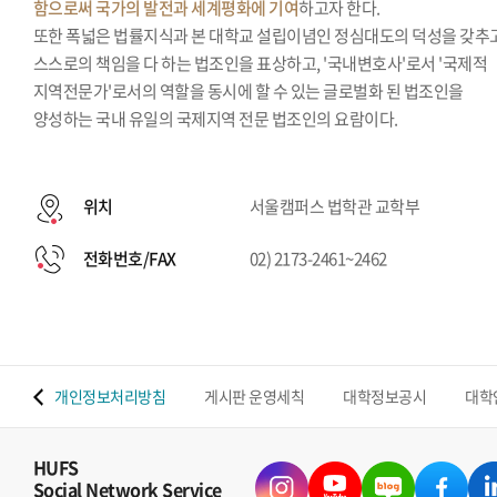
함으로써 국가의 발전과 세계평화에 기여
하고자 한다.
또한 폭넓은 법률지식과 본 대학교 설립이념인 정심대도의 덕성을 갖추
스스로의 책임을 다 하는 법조인을 표상하고, '국내변호사'로서 '국제적
지역전문가'로서의 역할을 동시에 할 수 있는 글로벌화 된 법조인을
양성하는 국내 유일의 국제지역 전문 법조인의 요람이다.
위치
서울캠퍼스 법학관 교학부
전화번호/FAX
02) 2173-2461~2462
 맵
개인정보처리방침
게시판 운영세칙
대학정보공시
대학
HUFS
Social Network Service