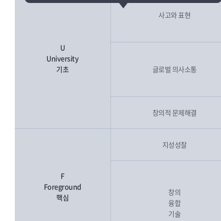
사고와 표현
U
University
기초
글로벌 의사소통
창의적 문제해결
지성성찰
F
Foreground
창의
핵심
융합
기술