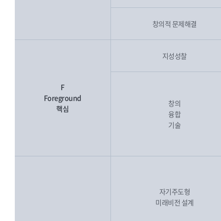
창의적 문제해결
지성성찰
F
Foreground
창의
핵심
융합
기술
자기주도형
미래비전 설계