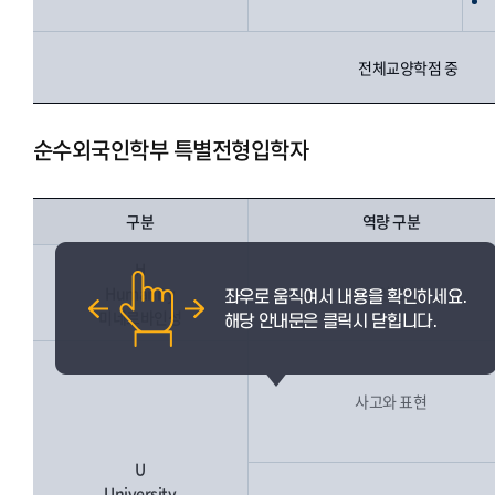
전체교양학점 중
순수외국인학부 특별전형입학자
구분
역량 구분
H
Humanity
인성
미네르바인성
사고와 표현
U
University