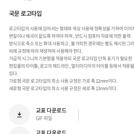
시그니처
국문 로고타입
Stationery Items
상징
로고타입의 사용에 있어서는 형태와 색상 사용에 정확성을 기하여 이미
전용서체
변질이나 왜곡이 없도록 하여야 하며 , 반드시 컴퓨터 자료에 의한 출력
PPT템플릿
방식으로 축소 또는 확대 사용하고 , 불가피한 경우에는 별도 제시된 그
캐릭터
비례 규정에 따라 재생하여 사용해야 한다.
가급적 시그니처 기본형을 적용하되 국문 로고타입 단독 표기가 필요한
편집물의 타이틀, 광고의 헤드라인 , 멀티미디어의 타이틀 등에서 적용될
있다.
가로형 국문 로고타입의 최소 사용 규정은 가로 폭 12mm이다.
세로형 국문 로고타입의 최소 사용 규정은 세로 폭 13mm이다.
교표 다운로드
GIF 파일
교표 다운로드