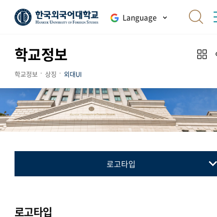
Language
학교정보
학교정보
상징
외대UI
로고타입
교표(심벌마크)
컬러시스템
로고타입
로고타입