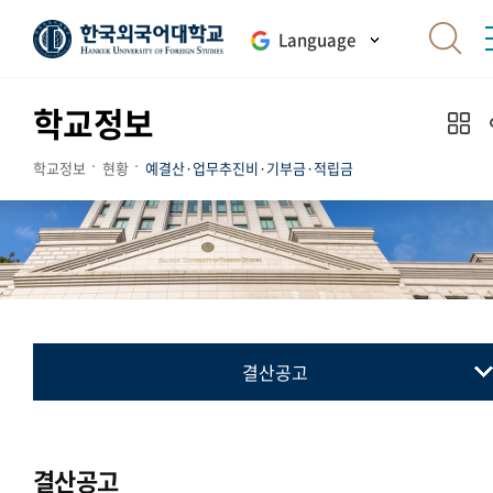
Language
학교정보
학교정보
현황
예결산·업무추진비·기부금·적립금
결산공고
예산공고
결산공고
결산공고
업무추진비 내역