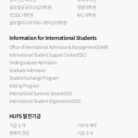
글로벌공공리더십대학원
경영대학원
TESOL 대학원
KFL 대학원
글로벌미디어커뮤니케이션대학원
Information
for International Students
Office of International Admission & Management(OIAM)
International Student Support Center(ISSC)
Undergraduate Admission
Graduate Admission
Student Exchange Program
Visiting Program
International Summer Session(ISS)
International Student Organization(ISO)
HUFS
발전기금
기금 소개
기부자 예우
명예의 전당
기금 소식